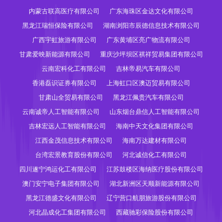
内蒙古联高医疗有限公司
广东海珠区金达文化有限公司
黑龙江瑞恒保险有限公司
湖南浏阳市辰德信息技术有限公司
广西宇虹旅游有限公司
广东黄埔区亮广物流有限公司
甘肃爱映新能源有限公司
重庆沙坪坝区祺祥贸易集团有限公司
云南宏科化工有限公司
吉林帝易汽车有限公司
香港磊识证券有限公司
上海虹口区澳迈贸易有限公司
甘肃山全贸易有限公司
黑龙江佩贵汽车有限公司
云南诚帝人工智能有限公司
山东烟台鼎信人工智能有限公司
吉林宏远人工智能有限公司
海南中天文化集团有限公司
江西金茂信息技术有限公司
海南万达建材有限公司
台湾宏景教育股份有限公司
河北诚信化工有限公司
四川遂宁鸿运化工有限公司
江苏鼓楼区海纳医疗股份有限公司
澳门安宁电子集团有限公司
湖北新洲区天顺新能源有限公司
黑龙江德盛文化有限公司
辽宁营口航朋旅游股份有限公司
河北晶成化工集团有限公司
西藏驰彩保险股份有限公司