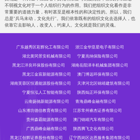
不弱视文化对于一个人组织行为的作用。我们把组织文化看作是非
常重要的道德力量，有时甚至是根本性的和决定性的。所以，我们
总是"兵马未动，文化先行"。我们依靠既有的组织文化去选择人，也
依靠它去影响人，改变人，约束人。文化就是我们的灵魂。
广东越秀区彩辉化工有限公司
浙江金华亚星电子有限公司
湖北黄冈景安机械有限公司
宁夏兆纳保险有限公司
黑龙江洋良环保股份有限公司
湖南岳阳泽丰机械集团有限公司
黑龙江金宸新能源有限公司
澳门博远环保有限公司
湖南芙蓉区恒通能源股份有限公司
天津河北区锦靖建筑有限公司
宁夏恒泓人工智能有限公司
陕西灿正环保有限公司
云南扬驰新能源有限公司
青海鼎峰金融有限公司
山东潍坊德信教育有限公司
江苏常州睿杰证券有限公司
贵州森霸能源有限公司
澳门锦靖汽车有限公司
广西鼎峰金融有限公司
陕西腾飞文化有限公司
黑龙江创辉证券股份有限公司
辽宁西岗区达恩服务集团有限公司