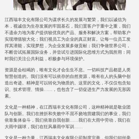
江西瑞丰文化有限公司为谋求长久的发展与繁荣，我们以诚信为
本，视诚信为生存发展的牢固基石，我们置客户于重中之重，我们
不遗余力地为客户提供较优良的产品、服务和解决方案，帮助客户
实现增值较大化；我们视员工为企业的真正财富。让每一位员工发
挥其潜能，实现梦想，为企业发展多做贡献；我们争做世界公司，
不断尝试拓展国际业务，并尝试引进国际化思维方式为我所用：同
时我们关注公共利益，积极参与环境保护。
资源是会枯竭的，唯有文化才会生生不息。一切科技产品都是人类
智慧创造的。我们没有可以依存的自然资源，唯有在人的头脑中创
造出奇迹。精神是可以转化为物质的。这里的文化，不仅仅包含知
识、技术管理、情操……，也包含了一切促进生产力发展的无形因
素。
文化是一种精神，在江西瑞丰文化有限公司，这种精神就是敬业团
队与创新。我们在挫折和失败中不屈不挠地营建我们的事业，我们
依靠集体奋斗，我们依靠自我创新……我们在大雨中劳动，我们在
大雨中踢球，我们在狂风暴雨中军训……
文化是一种力量，江西瑞丰文化有限公司制度完善，但我们却丝毫